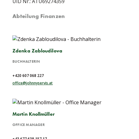
UID Nr.: ATU69274359
Abteilung Finanzen
Zdenka Zabloudilova
BUCHHALTERIN
+420 607 068 227
office@johnnyservis.at
Martin Knollmüller
OFFICE MANAGER
+43 677 638 157 17