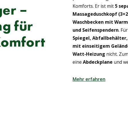
er –
Komforts. Er ist mit
5 sep
Massageduschkopf (3+2
g für
Waschbecken mit Warm-
und Seifenspendern
. Fü
Komfort
Spiegel, Abfallbehälter
mit einseitigem Geländ
Watt-Heizung
nicht. Zu
eine
Abdeckplane
und we
Mehr erfahren